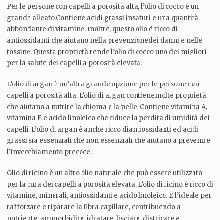
Per le persone con capelli a porosità alta, l’olio di cocco è un
grande alleato.Contiene acidi grassi insaturi e una quantità
abbondante di vitamine. Inoltre, questo olio é ricco di
antiossidanti che aiutano nella prevenzionedei danni e nelle
tossine. Questa proprietà rende l’olio di cocco uno dei migliori
per la salute dei capelli a porosità elevata.
L’olio di argan è un’altra grande opzione per le persone con
capelli a porosità alta. L’olio di argan contienemolte proprietà
che aiutano a nutrire la chioma e la pelle. Contiene vitamina A,
vitamina E e acido linoleico che riduce la perdita di umidità dei
capelli. L’olio di argan è anche ricco diantiossidanti ed acidi
grassi sia essenziali che non essenziali che aiutano a prevenire
l’invecchiamento precoce.
Olio di ricino è un altro olio naturale che può essere utilizzato
per la cura dei capelli a porosità elevata. L’olio di ricino è ricco di
vitamine, minerali, antiossidanti e acido linoleico. È l’ideale per
rafforzare e riparare la fibra capillare, contribuendo a
nutriente, ammorbidire, idratare, lisciare, districare e