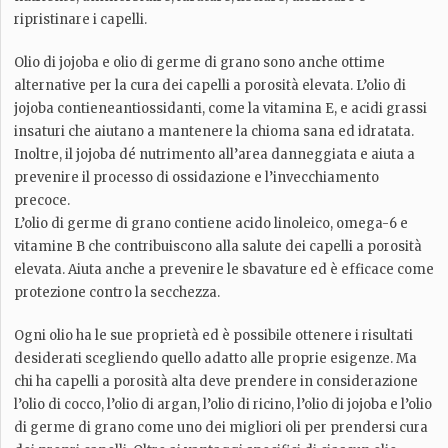
ripristinare i capelli.
Olio di jojoba e olio di germe di grano sono anche ottime
alternative per la cura dei capelli a porosità elevata. L’olio di
jojoba contieneantiossidanti, come la vitamina E, e acidi grassi
insaturi che aiutano a mantenere la chioma sana ed idratata.
Inoltre, il jojoba dé nutrimento all’area danneggiata e aiuta a
prevenire il processo di ossidazione e l’invecchiamento
precoce.
L’olio di germe di grano contiene acido linoleico, omega-6 e
vitamine B che contribuiscono alla salute dei capelli a porosità
elevata. Aiuta anche a prevenire le sbavature ed è efficace come
protezione contro la secchezza.
Ogni olio ha le sue proprietà ed è possibile ottenere i risultati
desiderati scegliendo quello adatto alle proprie esigenze. Ma
chi ha capelli a porosità alta deve prendere in considerazione
l’olio di cocco, l’olio di argan, l’olio di ricino, l’olio di jojoba e l’olio
di germe di grano come uno dei migliori oli per prendersi cura