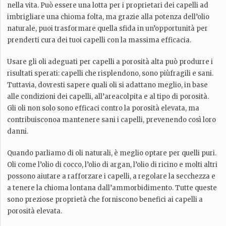
nella vita. Può essere una lotta per i proprietari dei capelli ad
imbrigliare una chioma folta, ma grazie alla potenza dell’olio
naturale, puoi trasformare quella sfida in un’opportunità per
prenderti cura dei tuoi capelli con la massima efficacia.
Usare gli oli adeguati per capelli a porosità alta può produrre i
risultati sperati: capelli che risplendono, sono piùfragili e sani.
Tuttavia, dovresti sapere quali oli si adattano meglio, in base
alle condizioni dei capelli, all’areacolpita e al tipo di porosità.
Gli oli non solo sono efficaci contro la porosità elevata, ma
contribuisconoa mantenere sani i capelli, prevenendo così loro
danni.
Quando parliamo di oli naturali, è meglio optare per quelli puri.
Oli come l’olio di cocco, l’olio di argan, l’olio di ricino e molti altri
possono aiutare a rafforzare i capelli, a regolare la secchezza e
a tenere la chioma lontana dall’ammorbidimento. Tutte queste
sono preziose proprietà che forniscono benefici ai capelli a
porosità elevata.