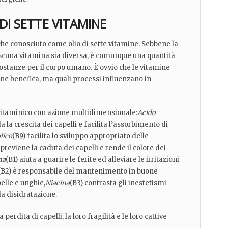
I SETTE VITAMINE
che conosciuto come olio di sette vitamine. Sebbene la
scuna vitamina sia diversa, è comunque una quantità
ostanze per il corpo umano. È ovvio che le vitamine
ne benefica, ma quali processi influenzano in
itaminico con azione multidimensionale:
Acido
a la crescita dei capelli e facilita l’assorbimento di
lico
(B9) facilita lo sviluppo appropriato delle
 previene la caduta dei capelli e rende il colore dei
na
(B1) aiuta a guarire le ferite ed alleviare le irritazioni
(B2) è responsabile del mantenimento in buone
pelle e unghie,
Niacina
(B3) contrasta gli inestetismi
la disidratazione.
 perdita di capelli, la loro fragilità e le loro cattive