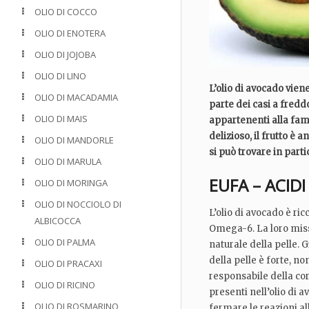
OLIO DI COCCO
OLIO DI ENOTERA
OLIO DI JOJOBA
OLIO DI LINO
L’olio di avocado vien
OLIO DI MACADAMIA
parte dei casi a freddo
OLIO DI MAIS
appartenenti alla fam
delizioso, il frutto è
OLIO DI MANDORLE
si può trovare in parti
OLIO DI MARULA
EUFA – ACIDI
OLIO DI MORINGA
OLIO DI NOCCIOLO DI
L’olio di avocado è ri
ALBICOCCA
Omega-6. La loro missi
OLIO DI PALMA
naturale della pelle. G
della pelle è forte, no
OLIO DI PRACAXI
responsabile della cor
OLIO DI RICINO
presenti nell’olio di 
OLIO DI ROSMARINO
fermare le reazioni al