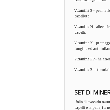
condizioni generali.
Vitamina E
– permette
capelluto.
Vitamina H
– allevia l
capelli.
Vitamina K
– protegge
fungina ed anti-infia
Vitamina PP
– ha azio
Vitamina F
– stimola 
SET DI MINER
L’olio di avocado natu
capelli e la pelle, fo