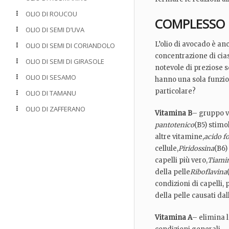
OLIO DI ROUCOU
COMPLESSO D
OLIO DI SEMI D’UVA
L’olio di avocado è an
OLIO DI SEMI DI CORIANDOLO
concentrazione di cia
OLIO DI SEMI DI GIRASOLE
notevole di preziose s
OLIO DI SESAMO
hanno una sola funzio
particolare?
OLIO DI TAMANU
OLIO DI ZAFFERANO
Vitamina B
– gruppo v
pantotenico
(B5) stimol
altre vitamine,
acido fo
cellule,
Piridossina
(B6)
capelli più vero,
Tiami
della pelle
Riboflavina
condizioni di capelli, 
della pelle causati dal
Vitamina A
– elimina la