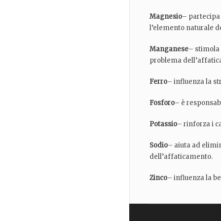
Magnesio
– partecipa 
l’elemento naturale de
Manganese
– stimola 
problema dell’affati
Ferro
– influenza la st
Fosforo
– è responsabil
Potassio
– rinforza i c
Sodio
– aiuta ad elimin
dell’affaticamento.
Zinco
– influenza la be