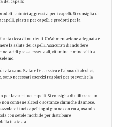
a dei capelli:
prodotti chimici aggressivi per i capelli. Si consiglia di
acapelli, piastre per capelli e prodotti per la
librata ricca di nutrienti. Un’alimentazione adeguata è
re la salute dei capelli. Assicurati di includere
eine, acidi grassi essenziali, vitamine e minerali tra
selenio.
i vita sano. Evitare l’eccessivo e l’abuso di alcolici,
, sono necessari esercizi regolari per prevenire la
per lavare i tuoi capelli. Si consiglia di utilizzare un
 non contiene alcool o sostanze chimiche dannose.
spazzolare i tuoi capelli ogni giorno con cura, usando
zola con setole morbide per distribuire
ella tua testa.