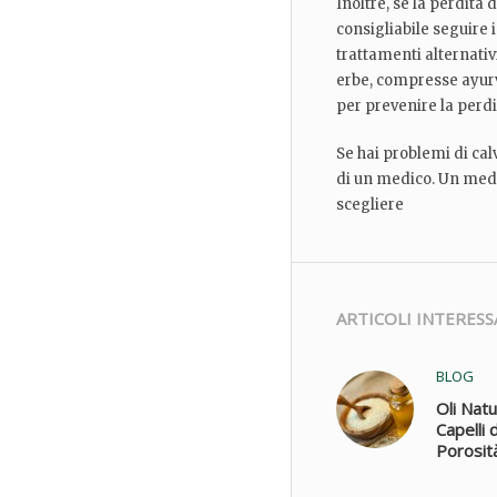
Inoltre, se la perdita
consigliabile seguire 
trattamenti alternativi
erbe, compresse ayurve
per prevenire la perdit
Se hai problemi di calvi
di un medico. Un medi
scegliere
ARTICOLI INTERESS
BLOG
Oli Natu
Capelli d
Porosit
Sceglierl
Saggia