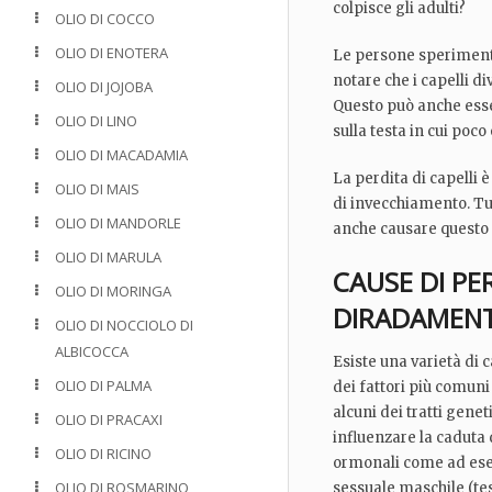
colpisce gli adulti?
OLIO DI COCCO
OLIO DI ENOTERA
Le persone sperimenta
notare che i capelli di
OLIO DI JOJOBA
Questo può anche esse
OLIO DI LINO
sulla testa in cui poco
OLIO DI MACADAMIA
La perdita di capelli
OLIO DI MAIS
di invecchiamento. Tut
OLIO DI MANDORLE
anche causare questo 
OLIO DI MARULA
CAUSE DI PER
OLIO DI MORINGA
DIRADAMEN
OLIO DI NOCCIOLO DI
ALBICOCCA
Esiste una varietà di c
OLIO DI PALMA
dei fattori più comun
alcuni dei tratti gene
OLIO DI PRACAXI
influenzare la caduta
OLIO DI RICINO
ormonali come ad es
OLIO DI ROSMARINO
sessuale maschile (te