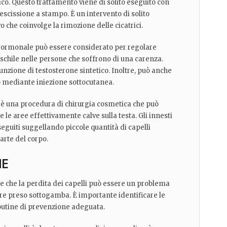
co. Questo trattamento viene di solito eseguito con
scissione a stampo. È un intervento di solito
che coinvolge la rimozione delle cicatrici.
to ormonale può essere considerato per regolare
chile nelle persone che soffrono di una carenza.
unzione di testosterone sintetico. Inoltre, può anche
 mediante iniezione sottocutanea.
i è una procedura di chirurgia cosmetica che può
e le aree effettivamente calve sulla testa. Gli innesti
eguiti suggellando piccole quantità di capelli
parte del corpo.
NE
e che la perdita dei capelli può essere un problema
ere preso sottogamba. È importante identificare le
outine di prevenzione adeguata.