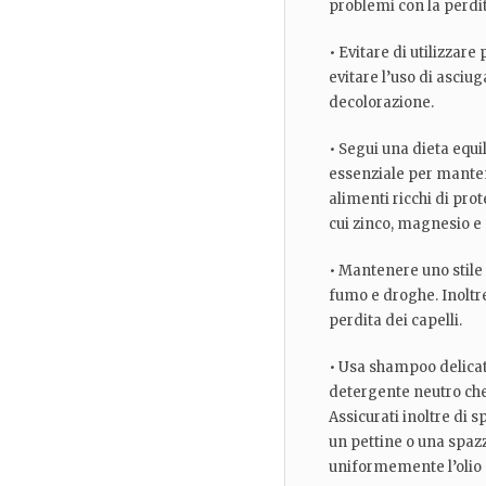
problemi con la perdit
• Evitare di utilizzare 
evitare l’uso di asciug
decolorazione.
• Segui una dieta equi
essenziale per mantene
alimenti ricchi di prot
cui zinco, magnesio e 
• Mantenere uno stile d
fumo e droghe. Inoltre
perdita dei capelli.
• Usa shampoo delicato 
detergente neutro che
Assicurati inoltre di 
un pettine o una spaz
uniformemente l’olio d