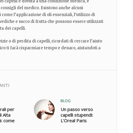
 dei capelli è dovuta a una condizione medica, è
i consigli del medico. Esistono anche alcuni
 come l’applicazione di oli essenziali, l’utilizzo di
diche e succo di frutta che possono essere utilizzati
a dei capelli.
zie o di perdita di capelli, ricordati di cercare l’aiuto
co ti farà risparmiare tempo e denaro, aiutandoti a
ANTI
BLOG
rali per
Un passo verso
i Alta
capelli stupendi:
à: come
L’Oreal Paris
i
Extraordinary Oil
mente