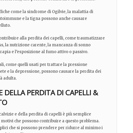
iche come la sindrome di Ogilvie, la malattia di
 autoimmune e la tigna possono anche causare
lluto.
contribuire alla perdita dei capelli, come traumatizzare
s, la nutrizione carente, la mancanza di sonno
apia e l’esposizione al fumo attivo o passivo.
i, come quelli usati per trattare la pressione
bete e la depressione, possono causare la perdita dei
à adulta.
 DELLA PERDITA DI CAPELLI &
TO
alvizie e della perdita di capelli è più semplice
 motivi che possono contribuire a questo problema.
plici che si possono prendere per ridurre al minimo i