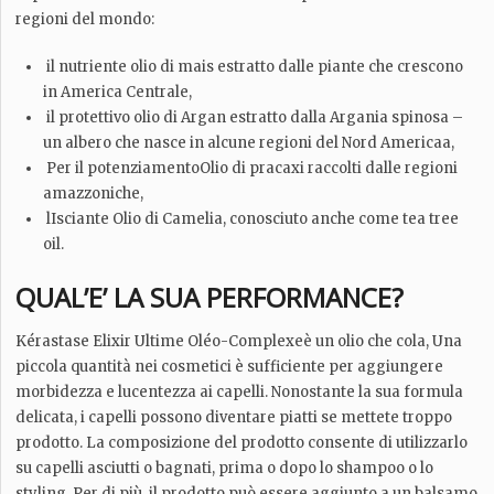
regioni del mondo:
il nutriente olio di mais estratto dalle piante che crescono
in America Centrale,
il protettivo olio di Argan estratto dalla Argania spinosa –
un albero che nasce in alcune regioni del Nord Americaa,
Per il potenziamentoOlio di pracaxi raccolti dalle regioni
amazzoniche,
lIsciante Olio di Camelia, conosciuto anche come tea tree
oil.
QUAL’E’ LA SUA PERFORMANCE?
Kérastase Elixir Ultime Oléo-Complexeè un olio che cola, Una
piccola quantità nei cosmetici è sufficiente per aggiungere
morbidezza e lucentezza ai capelli. Nonostante la sua formula
delicata, i capelli possono diventare piatti se mettete troppo
prodotto. La composizione del prodotto consente di utilizzarlo
su capelli asciutti o bagnati, prima o dopo lo shampoo o lo
styling. Per di più, il prodotto può essere aggiunto a un balsamo