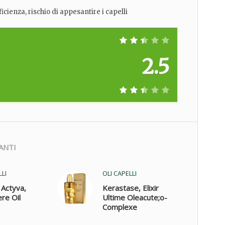
cienza, rischio di appesantire i capelli
2.5
ANTI
LLI
OLI CAPELLI
Actyva,
Kerastase, Elixir
re Oil
Ultime Oleacute;o-
Complexe