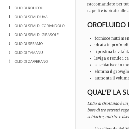
raccomandato per tutti 
OLIO DI ROUCOU
capelli è ispirato all
OLIO DI SEMI D’UVA
OROFLUIDO B
OLIO DI SEMI DI CORIANDOLO
OLIO DI SEMI DI GIRASOLE
fornisce nutriment
OLIO DI SESAMO
idrata in profondità
ripristina la vitalit
OLIO DI TAMANU
leviga e rende i cap
OLIO DI ZAFFERANO
si schiarisce in m
elimina il grovigli
aumenta il volume 
QUAL’E’ LA 
L’olio di Orofluido è un
base di tre estratti veg
schiarire, nutrire e lisc