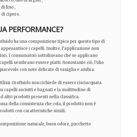
arocco, olio di argan ,
i lino ,
 di cipero.
SUA PERFORMANCE?
Orofluido ha una composizione tipica per questo tipo di
 appesantisce i capelli. Inoltre, l’applicazione non
ri. I consumatori sottolineano che se applicano
capelli sembrano essere piatti. Nonostante ciò, l’olio
iacevole con note delicate di vaniglia e ambra.
 Elixir Orofluido non richiede di essere risciacquata.
 capelli asciutti e bagnati e la moltitudine di
d altri prodotti presenti nella classifica.
sa della consistenza che cola, il prodotto non è
rodotti con caratteristiche simili.
 composizione naturale, buon odore, pacchetto