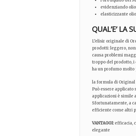
l’oro liquido del M
evidenziando olio d
elasticizzante olio
QUAL’E’ LA 
L’elisir originale di 
prodotti: leggero, non
causa problemi maggio
troppo del prodotto, i 
ha un profumo molto p
la formula di Original
Può essere applicato su
applicazioni è simile a
Sfortunatamente, a cau
efficiente come altri p
VANTAGGI:
efficacia,
elegante